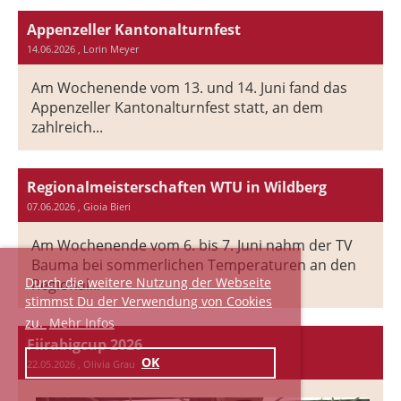
Appenzeller Kantonalturnfest
14.06.2026
, Lorin Meyer
Am Wochenende vom 13. und 14. Juni fand das
Appenzeller Kantonalturnfest statt, an dem
zahlreich...
Regionalmeisterschaften WTU in Wildberg
07.06.2026
, Gioia Bieri
Am Wochenende vom 6. bis 7. Juni nahm der TV
Bauma bei sommerlichen Temperaturen an den
Durch die weitere Nutzung der Webseite
Regional...
stimmst Du der Verwendung von Cookies
zu.
Mehr Infos
Fiirabigcup 2026
OK
22.05.2026
, Olivia Grau